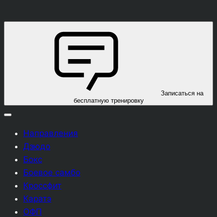
Записаться на
бесплатную тренировку
Направления
Дзюдо
Бокс
Боевое самбо
Кроссфит
Каратэ
ОФП