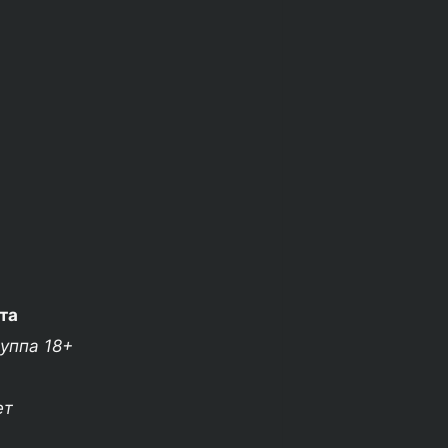
та
уппа 18+
ет